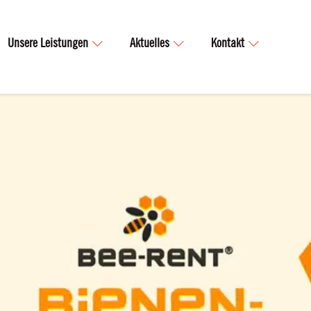
Unsere Leistungen
Aktuelles
Kontakt
Kaufimmobilien
Betonfertigteile
Mietwohnungen
Transportbeton
Profilblech
Sanitär, Heizung, Klima
Elektrotechnik